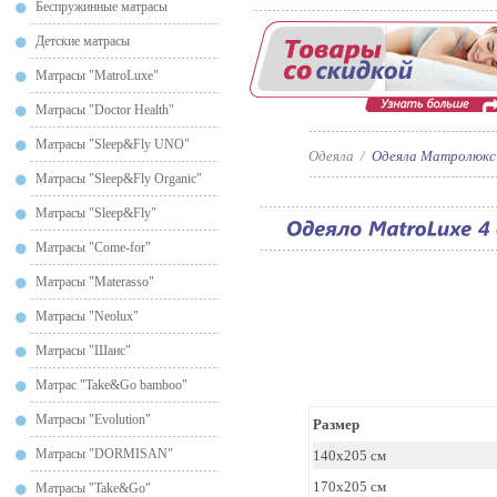
Беспружинные матрасы
Детские матрасы
Матрасы "MatroLuxe"
Матрасы "Doctor Health"
Матрасы "Sleep&Fly UNO"
Одеяла
/
Одеяла Матролюкс
Матрасы "Sleep&Fly Organic"
Матрасы "Sleep&Fly"
Матрасы "Сome-for"
Матрасы "Materasso"
Матрасы "Neolux"
Матрасы "Шанс"
Матрас "Take&Go bamboo"
Матрасы "Evolution"
Размер
Матрасы "DORMISAN"
140x205 см
170x205 см
Матрасы "Take&Go"