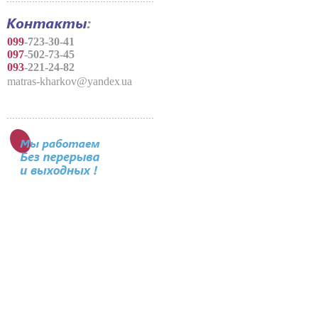
099
-723-30-41
097
-502-73-45
093
-
221
-
24
-
82
matras-kharkov@yandex
ua
.