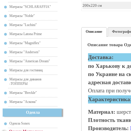
200x220 см
Матрасы "SCHLARAFFIA"
Матрасы "Noble"
Матрасы "Luchini"
Описание
Фотограф
Матрасы Latona Prime
Матрасы "Magniflex"
Описание товара Оде
Матрасы "Andersen"
Доставка:
Матрасы "American Dream"
по Харькову к д
Матрасы для гостиниц
по Украине на с
Матрасы для диванов
адресная достав
-ТОППЕРЫ
Оплата при получ
Матрасы "Breckle"
Характеристика
Матрасы "Аскона"
М
атериал:
шерст
Одеяла
Плотность ткани
Одеяла Sonex
Производитель: