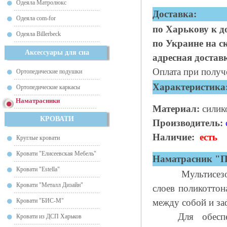
Одеяла Матролюкс
Доставка:
Одеяла com-for
по Харькову к д
Одеяла Billerbeck
по Украине на 
Аксессуары для сна
адресная достав
Оплата при получ
Ортопедические подушки
Характеристика
Ортопедические каркасы
Наматрасники
М
атериал:
силик
КРОВАТИ
Производитель:
Наличие:
есть
Круглые кровати
Кровати "Елисеевская Мебель"
Наматрасник "П
Кровати "Estella"
Мультисезонн
Кровати "Металл Дизайн"
слоев поликоттон
Кровати "БИС-М"
между собой и за
Для обеспечен
Кровати из ДСП Харьков