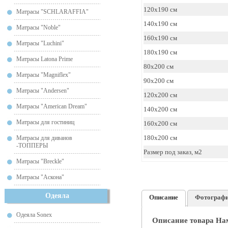
120x190 см
Матрасы "SCHLARAFFIA"
140x190 см
Матрасы "Noble"
160x190 см
Матрасы "Luchini"
180x190 см
Матрасы Latona Prime
80x200 см
Матрасы "Magniflex"
90x200 см
Матрасы "Andersen"
120x200 см
Матрасы "American Dream"
140x200 см
Матрасы для гостиниц
160x200 см
180x200 см
Матрасы для диванов
-ТОППЕРЫ
Размер под заказ, м2
Матрасы "Breckle"
Матрасы "Аскона"
Одеяла
Описание
Фотограф
Одеяла Sonex
Описание товара На