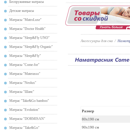
Беспружинные матрасы
Детские матрасы
Матрасы "MatroLuxe"
Матрасы "Doctor Health"
Матрасы "Sleep&Fly UNO"
Аксессуары для сна
/
Наматр
Матрасы "Sleep&Fly Organic"
Матрасы "Sleep&Fly"
Матрасы "Сome-for"
Матрасы "Materasso"
Матрасы "Neolux"
Матрасы "Шанс"
Матрас "Take&Go bamboo"
Матрасы "Evolution"
Размер
Матрасы "DORMISAN"
80х190 см
90x190 см
Матрасы "Take&Go"