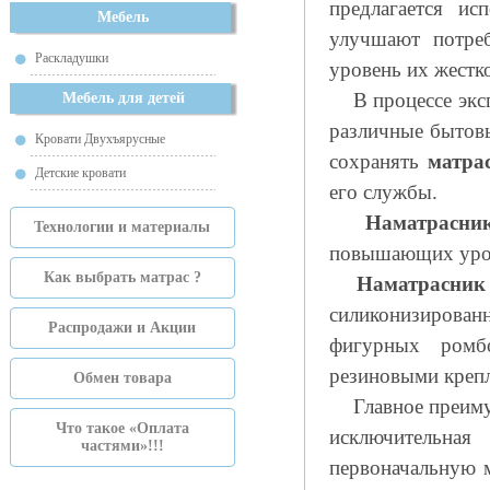
предлагается ис
Мебель
улучшают потре
Раскладушки
уровень их жестко
В процессе экспл
Мебель для детей
различные бытов
Кровати Двухъярусные
сохранять
матра
Детские кровати
его службы.
Наматрасни
Технологии и материалы
повышающих уров
Как выбрать матрас ?
Наматрасник
силиконизирова
Распродажи и Акции
фигурных ромб
резиновыми креп
Обмен товара
Главное преимущ
Что такое «Оплата
исключительна
частями»!!!
первоначальную м