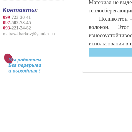
Материал не выде
теплосберегающи
099
-723-30-41
Поликоттон – эт
097
-502-73-45
волокон. Это
093
-
221
-
24
-
82
matras-kharkov@yandex
ua
износоустойчи
.
использования в