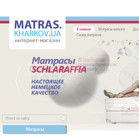
Главная
Матрасы-каталог
Дос
Склад матрасов
Матрасы